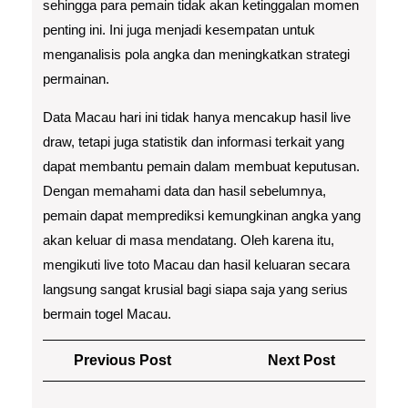
sehingga para pemain tidak akan ketinggalan momen
penting ini. Ini juga menjadi kesempatan untuk
menganalisis pola angka dan meningkatkan strategi
permainan.
Data Macau hari ini tidak hanya mencakup hasil live
draw, tetapi juga statistik dan informasi terkait yang
dapat membantu pemain dalam membuat keputusan.
Dengan memahami data dan hasil sebelumnya,
pemain dapat memprediksi kemungkinan angka yang
akan keluar di masa mendatang. Oleh karena itu,
mengikuti live toto Macau dan hasil keluaran secara
langsung sangat krusial bagi siapa saja yang serius
bermain togel Macau.
Post
Previous
Next
Previous Post
Next Post
navigation
Post
Post