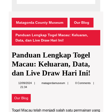
Matagorda County Museum
Our Blog
Panduan Lengkap Togel Macau: Keluaran,
Data, dan Live Draw Hari Ini!
Panduan Lengkap Togel
Macau: Keluaran, Data,
dan Live Draw Hari Ini!
matagordamuseum
12/09/2024
matagordamuseum
0 Comments
21:34
Our Blog
Togel Macau telah menjadi salah satu permainan yang