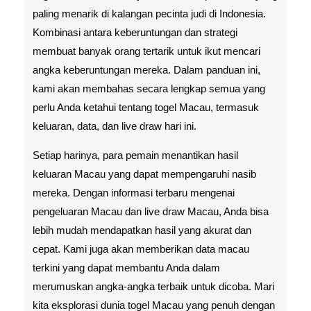
paling menarik di kalangan pecinta judi di Indonesia.
Kombinasi antara keberuntungan dan strategi
membuat banyak orang tertarik untuk ikut mencari
angka keberuntungan mereka. Dalam panduan ini,
kami akan membahas secara lengkap semua yang
perlu Anda ketahui tentang togel Macau, termasuk
keluaran, data, dan live draw hari ini.
Setiap harinya, para pemain menantikan hasil
keluaran Macau yang dapat mempengaruhi nasib
mereka. Dengan informasi terbaru mengenai
pengeluaran Macau dan live draw Macau, Anda bisa
lebih mudah mendapatkan hasil yang akurat dan
cepat. Kami juga akan memberikan data macau
terkini yang dapat membantu Anda dalam
merumuskan angka-angka terbaik untuk dicoba. Mari
kita eksplorasi dunia togel Macau yang penuh dengan