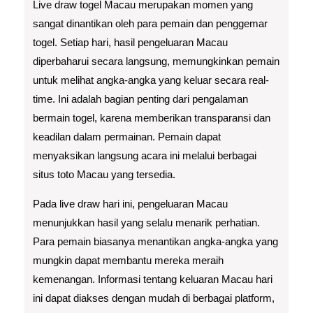
Live draw togel Macau merupakan momen yang
sangat dinantikan oleh para pemain dan penggemar
togel. Setiap hari, hasil pengeluaran Macau
diperbaharui secara langsung, memungkinkan pemain
untuk melihat angka-angka yang keluar secara real-
time. Ini adalah bagian penting dari pengalaman
bermain togel, karena memberikan transparansi dan
keadilan dalam permainan. Pemain dapat
menyaksikan langsung acara ini melalui berbagai
situs toto Macau yang tersedia.
Pada live draw hari ini, pengeluaran Macau
menunjukkan hasil yang selalu menarik perhatian.
Para pemain biasanya menantikan angka-angka yang
mungkin dapat membantu mereka meraih
kemenangan. Informasi tentang keluaran Macau hari
ini dapat diakses dengan mudah di berbagai platform,