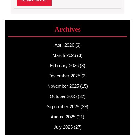
MORE
Archives
April 2026
(3)
March 2026
(3)
February 2026
(3)
December 2025
(2)
November 2025
(15)
October 2025
(32)
September 2025
(29)
August 2025
(31)
July 2025
(27)