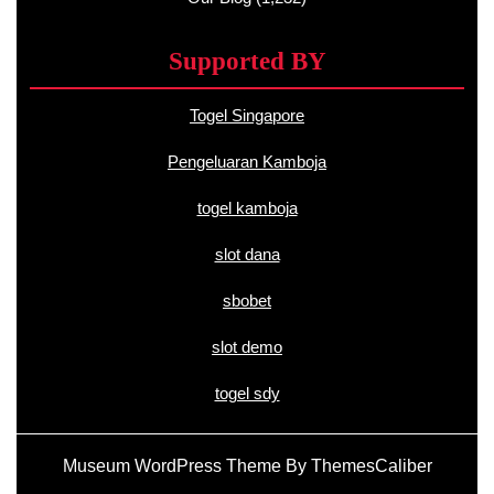
Supported BY
Togel Singapore
Pengeluaran Kamboja
togel kamboja
slot dana
sbobet
slot demo
togel sdy
Museum WordPress Theme
By ThemesCaliber