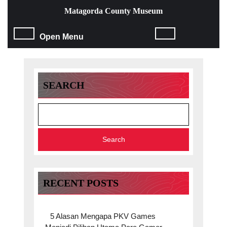
Skip
Matagorda County Museum
to
content
Open
Open Menu
Skip
to
Menu
content
SEARCH
Search
RECENT POSTS
5 Alasan Mengapa PKV Games