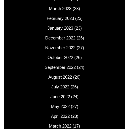
March 2023
(28)
February 2023
(23)
January 2023
(23)
December 2022
(26)
November 2022
(27)
October 2022
(26)
September 2022
(24)
August 2022
(26)
July 2022
(26)
June 2022
(24)
May 2022
(27)
April 2022
(23)
March 2022
(17)