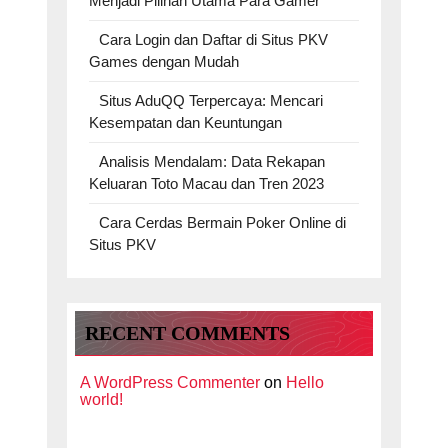
Menjadi Pilihan Utama Para Gamer
Cara Login dan Daftar di Situs PKV
Games dengan Mudah
Situs AduQQ Terpercaya: Mencari
Kesempatan dan Keuntungan
Analisis Mendalam: Data Rekapan
Keluaran Toto Macau dan Tren 2023
Cara Cerdas Bermain Poker Online di
Situs PKV
RECENT COMMENTS
A WordPress Commenter
on
Hello
world!